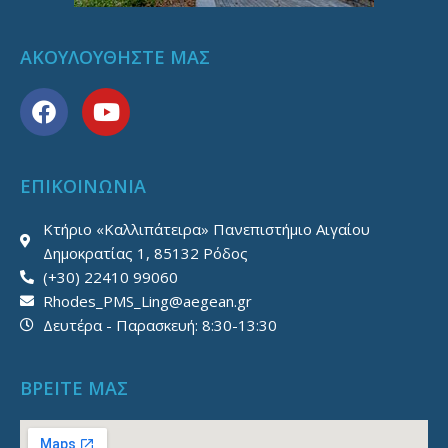
ΑΚΟΥΛΟΥΘΗΣΤΕ ΜΑΣ
F
Y
a
o
c
u
e
t
ΕΠΙΚΟΙΝΩΝΙΑ
b
u
o
b
Κτήριο «Καλλιπάτειρα» Πανεπιστήμιο Αιγαίου
o
e
Δημοκρατίας 1, 85132 Ρόδος
k
(+30) 22410 99060
Rhodes_PMS_Ling@aegean.gr
Δευτέρα - Παρασκευή: 8:30-13:30
ΒΡΕΙΤΕ ΜΑΣ