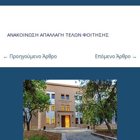
Από
neuro
/
16 Δεκεμβρίου, 2025
ΑΝΑΚΟΙΝΩΣΗ ΑΠΑΛΛΑΓΗ ΤΕΛΩΝ ΦΟΙΤΗΣΗΣ
←
Προηγούμενο Άρθρο
Επόμενο Άρθρο
→