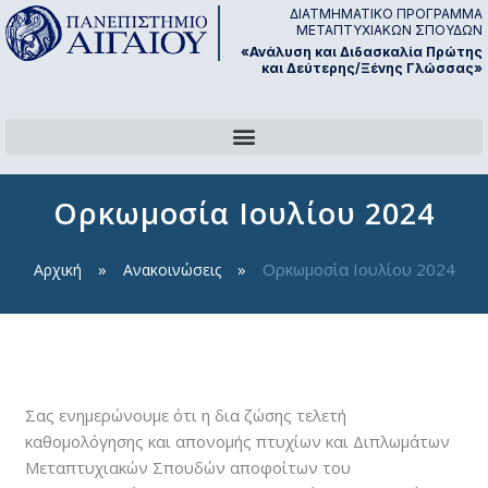
Μετάβαση
ΔΙΑΤΜΗΜΑΤΙΚΟ ΠΡΟΓΡΑΜΜΑ
ΜΕΤΑΠΤΥΧΙΑΚΩΝ ΣΠΟΥΔΩΝ
στο
«Ανάλυση και Διδασκαλία Πρώτης
περιεχόμενο
και Δεύτερης/Ξένης Γλώσσας»
Ορκωμοσία Ιουλίου 2024
Ορκωμοσία Ιουλίου 2024
Αρχική
Ανακοινώσεις
Από
neuro
/
2 Ιουνίου, 2024
Σας ενημερώνουμε ότι η δια ζώσης τελετή
καθομολόγησης και απονομής πτυχίων και Διπλωμάτων
Μεταπτυχιακών Σπουδών αποφοίτων του