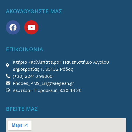
ΑΚΟΥΛΟΥΘΗΣΤΕ ΜΑΣ
F
Y
a
o
c
u
e
t
ΕΠΙΚΟΙΝΩΝΙΑ
b
u
o
b
Κτήριο «Καλλιπάτειρα» Πανεπιστήμιο Αιγαίου
o
e
Δημοκρατίας 1, 85132 Ρόδος
k
(+30) 22410 99060
Rhodes_PMS_Ling@aegean.gr
Δευτέρα - Παρασκευή: 8:30-13:30
ΒΡΕΙΤΕ ΜΑΣ