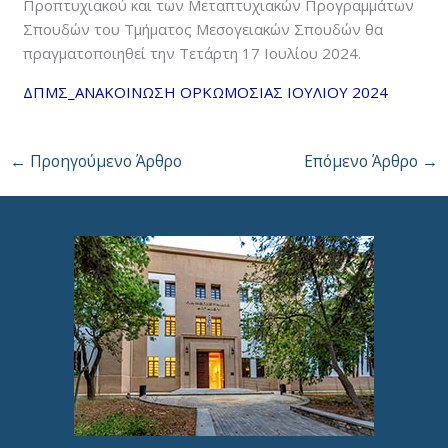
Προπτυχιακού και των Μεταπτυχιακών Προγραμμάτων
Σπουδών του Τμήματος Μεσογειακών Σπουδών θα
πραγματοποιηθεί την Τετάρτη 17 Ιουλίου 2024.
ΔΠΜΣ_ΑΝΑΚΟΙΝΩΣΗ ΟΡΚΩΜΟΣΙΑΣ ΙΟΥΛΙΟΥ 2024
←
Προηγούμενο Άρθρο
Επόμενο Άρθρο
→