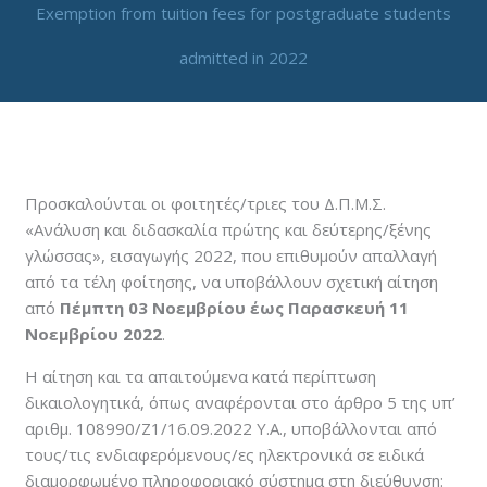
Exemption from tuition fees for postgraduate students
admitted in 2022
By
neuro
/
November 1, 2022
Προσκαλούνται οι φοιτητές/τριες του Δ.Π.Μ.Σ.
«Ανάλυση και διδασκαλία πρώτης και δεύτερης/ξένης
γλώσσας», εισαγωγής 2022, που επιθυμούν απαλλαγή
από τα τέλη φοίτησης, να υποβάλλουν σχετική αίτηση
από
Πέμπτη 03 Νοεμβρίου έως Παρασκευή 11
Νοεμβρίου 2022
.
Η αίτηση και τα απαιτούμενα κατά περίπτωση
δικαιολογητικά, όπως αναφέρονται στο άρθρο 5 της υπ’
αριθμ. 108990/Ζ1/16.09.2022 Υ.Α., υποβάλλονται από
τους/τις ενδιαφερόμενους/ες ηλεκτρονικά σε ειδικά
διαμορφωμένο πληροφοριακό σύστημα στη διεύθυνση: