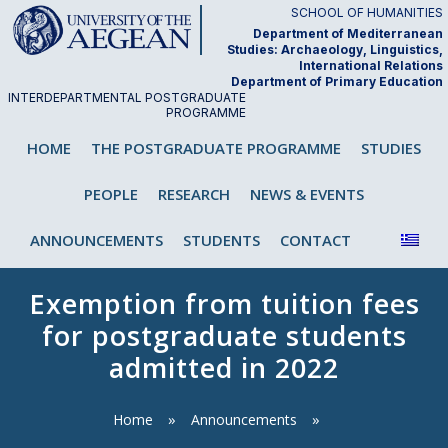
Skip
SCHOOL OF HUMANITIES
to
Department of Mediterranean
Studies: Archaeology, Linguistics,
content
International Relations
Department of Primary Education
INTERDEPARTMENTAL POSTGRADUATE
PROGRAMME
"Analysis and Teaching of First and
HOME
THE POSTGRADUATE PROGRAMME
STUDIES
Second/Foreign Language"
PEOPLE
RESEARCH
NEWS & EVENTS
ANNOUNCEMENTS
STUDENTS
CONTACT
Exemption from tuition fees
for postgraduate students
admitted in 2022
Home
Announcements