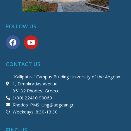
FOLLOW US
F
Y
a
o
c
u
e
t
CONTACT US
b
u
o
b
“Kallipatira” Campus Building University of the Aegean
o
e
1, Dimokratias Avenue
k
85132 Rhodes, Greece
(+30) 22410 99060
Rhodes_PMS_Ling@aegean.gr
Weekdays: 8:30-13:30
FIND US